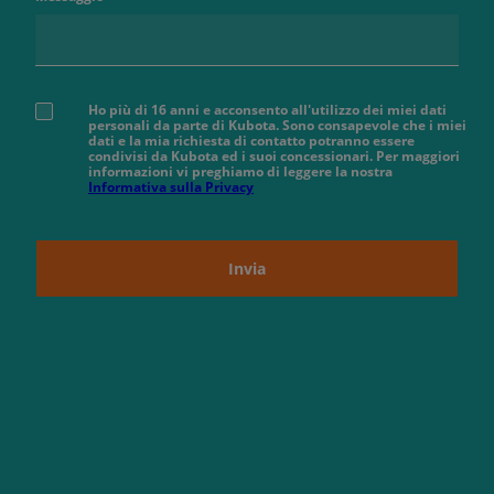
Ho più di 16 anni e acconsento all'utilizzo dei miei dati
personali da parte di Kubota. Sono consapevole che i miei
dati e la mia richiesta di contatto potranno essere
condivisi da Kubota ed i suoi concessionari. Per maggiori
informazioni vi preghiamo di leggere la nostra
Informativa sulla Privacy
Invia