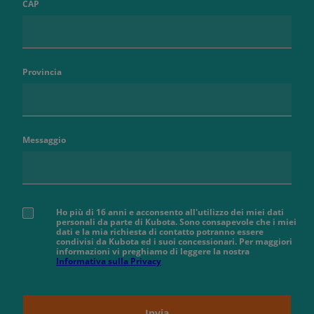
CAP
Provincia
Messaggio
Ho più di 16 anni e acconsento all'utilizzo dei miei dati
personali da parte di Kubota. Sono consapevole che i miei
dati e la mia richiesta di contatto potranno essere
condivisi da Kubota ed i suoi concessionari. Per maggiori
informazioni vi preghiamo di leggere la nostra
Informativa sulla Privacy
Invia